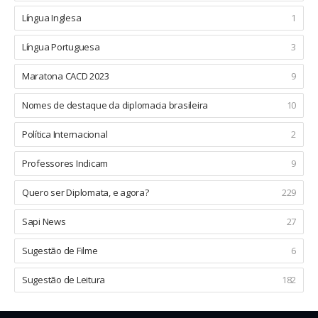
Língua Inglesa
1
Língua Portuguesa
3
Maratona CACD 2023
9
Nomes de destaque da diplomacia brasileira
10
Política Internacional
2
Professores Indicam
9
Quero ser Diplomata, e agora?
229
Sapi News
27
Sugestão de Filme
6
Sugestão de Leitura
182