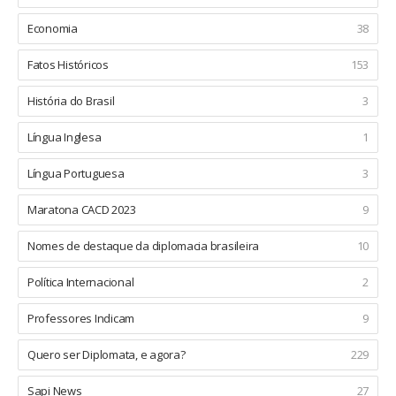
Economia
38
Fatos Históricos
153
História do Brasil
3
Língua Inglesa
1
Língua Portuguesa
3
Maratona CACD 2023
9
Nomes de destaque da diplomacia brasileira
10
Política Internacional
2
Professores Indicam
9
Quero ser Diplomata, e agora?
229
Sapi News
27