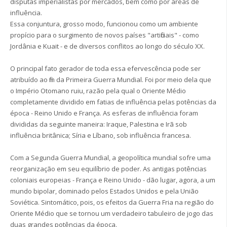
disputas imperialistas por mercados, bem como por áreas de
influência.
Essa conjuntura, grosso modo, funcionou como um ambiente
propício para o surgimento de novos países "artificiais" - como
Jordânia e Kuait - e de diversos conflitos ao longo do século XX.
O principal fato gerador de toda essa efervescência pode ser
atribuído ao fim da Primeira Guerra Mundial. Foi por meio dela que
o Império Otomano ruiu, razão pela qual o Oriente Médio
completamente dividido em fatias de influência pelas potências da
época - Reino Unido e França. As esferas de influência foram
divididas da seguinte maneira: Iraque, Palestina e Irã sob
influência britânica; Síria e Líbano, sob influência francesa.
Com a Segunda Guerra Mundial, a geopolítica mundial sofre uma
reorganização em seu equilíbrio de poder. As antigas potências
coloniais europeias - França e Reino Unido - dão lugar, agora, a um
mundo bipolar, dominado pelos Estados Unidos e pela União
Soviética. Sintomático, pois, os efeitos da Guerra Fria na região do
Oriente Médio que se tornou um verdadeiro tabuleiro de jogo das
duas grandes potências da época.