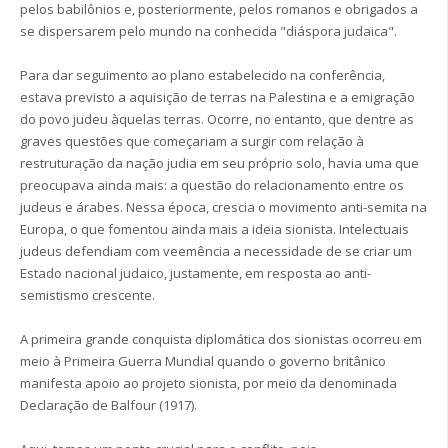
pelos babilônios e, posteriormente, pelos romanos e obrigados a
se dispersarem pelo mundo na conhecida "diáspora judaica".
Para dar seguimento ao plano estabelecido na conferência,
estava previsto a aquisição de terras na Palestina e a emigração
do povo judeu àquelas terras. Ocorre, no entanto, que dentre as
graves questões que começariam a surgir com relação à
restruturação da nação judia em seu próprio solo, havia uma que
preocupava ainda mais: a questão do relacionamento entre os
judeus e árabes. Nessa época, crescia o movimento anti-semita na
Europa, o que fomentou ainda mais a ideia sionista. Intelectuais
judeus defendiam com veemência a necessidade de se criar um
Estado nacional judaico, justamente, em resposta ao anti-
semistismo crescente.
A primeira grande conquista diplomática dos sionistas ocorreu em
meio à Primeira Guerra Mundial quando o governo britânico
manifesta apoio ao projeto sionista, por meio da denominada
Declaração de Balfour (1917).