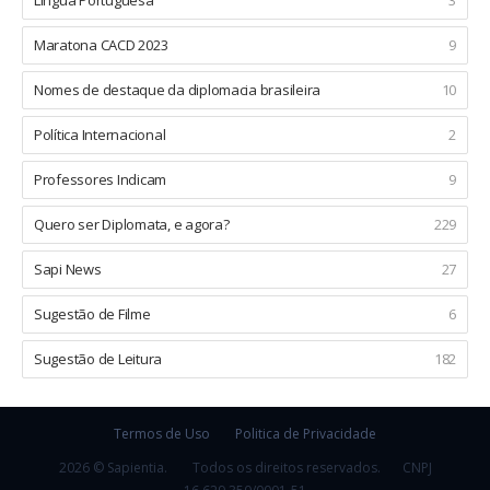
Maratona CACD 2023
9
Nomes de destaque da diplomacia brasileira
10
Política Internacional
2
Professores Indicam
9
Quero ser Diplomata, e agora?
229
Sapi News
27
Sugestão de Filme
6
Sugestão de Leitura
182
Termos de Uso
Politica de Privacidade
2026 © Sapientia.
Todos os direitos reservados.
CNPJ