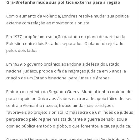
Grã-Bretanha muda sua política externa para a região
Com o aumento da violência, Londres resolve mudar sua política
externa com relação ao movimento sionista.
Em 1937, propõe uma solução pautada no plano de partilha da
Palestina entre dois Estados separados. O plano foi rejeitado
pelos dois lados.
Em 1939, o governo britânico abandona a defesa do Estado
nacional judaico, propõe o fim da imigração judaica em 5 anos, a
criação de um Estado binacional para judeus e árabes.
Embora o contexto da Segunda Guerra Mundial tenha contribuído
para o apoio britânico aos árabes em troca de apoio tático desses
contra a Alemanha nazista, trouxe ainda mais condições
favoráveis ao projeto sionista. O massacre de 6 milhões de judeus
perpetrado pelo regime nazista durante a guerra sensibilizou a
opinião pública em todo o globo, o que fomentou a causa judaica.
O terror do Holocausto acelerou e muito a imigração de judeus à