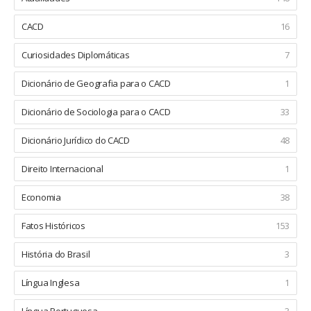
CACD
16
Curiosidades Diplomáticas
7
Dicionário de Geografia para o CACD
1
Dicionário de Sociologia para o CACD
33
Dicionário Jurídico do CACD
48
Direito Internacional
1
Economia
38
Fatos Históricos
153
História do Brasil
3
Língua Inglesa
1
Língua Portuguesa
3