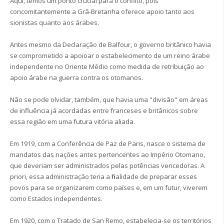
Aqui, temos um ponto crucial para o conflito, pois
concomitantemente a Grã-Bretanha oferece apoio tanto aos
sionistas quanto aos árabes.
Antes mesmo da Declaração de Balfour, o governo britânico havia
se comprometido a apoioar o estabelecimento de um reino árabe
independente no Oriente Médio como medida de retribuição ao
apoio árabe na guerra contra os otomanos.
Não se pode olvidar, também, que havia uma "divisão" em áreas
de influência já acordadas entre franceses e britânicos sobre
essa região em uma futura vitória aliada.
Em 1919, com a Conferência de Paz de Paris, nasce o sistema de
mandatos das nações antes pertencentes ao Império Otomano,
que deveriam ser administrados pelas potências vencedoras. A
priori, essa administração teria a finalidade de preparar esses
povos para se organizarem como países e, em um futur, viverem
como Estados independentes.
Em 1920, com o Tratado de San Remo, estabelecia-se os territórios