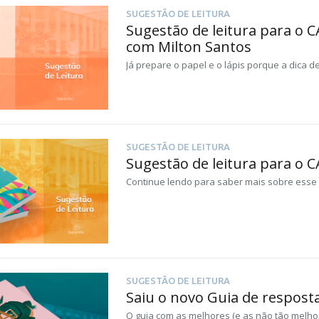
SUGESTÃO DE LEITURA
Sugestão de leitura para o CA
com Milton Santos
Já prepare o papel e o lápis porque a dica de
SUGESTÃO DE LEITURA
Sugestão de leitura para o 
Continue lendo para saber mais sobre esse c
SUGESTÃO DE LEITURA
Saiu o novo Guia de respost
O guia com as melhores (e as não tão melho