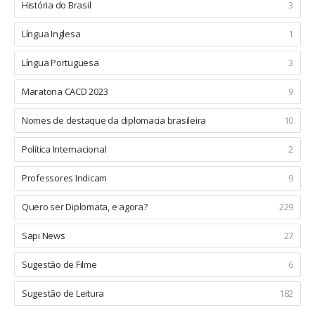
História do Brasil
3
Língua Inglesa
1
Língua Portuguesa
3
Maratona CACD 2023
9
Nomes de destaque da diplomacia brasileira
10
Política Internacional
2
Professores Indicam
9
Quero ser Diplomata, e agora?
229
Sapi News
27
Sugestão de Filme
6
Sugestão de Leitura
182