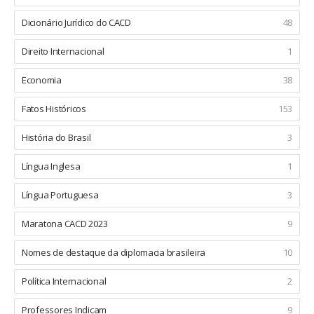
Dicionário Jurídico do CACD
48
Direito Internacional
1
Economia
38
Fatos Históricos
153
História do Brasil
3
Língua Inglesa
1
Língua Portuguesa
3
Maratona CACD 2023
9
Nomes de destaque da diplomacia brasileira
10
Política Internacional
2
Professores Indicam
9