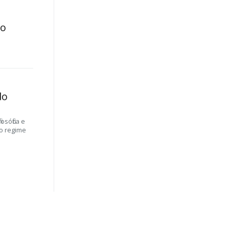
 o
do
osófica e
vo regime