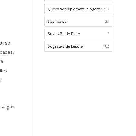
Quero ser Diplomata, e agora?
229
Sapi News
27
Sugestão de Filme
6
curso
Sugestão de Leitura
182
idades,
rá
lha,
os
0 vagas.