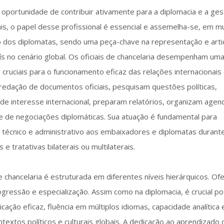
oportunidade de contribuir ativamente para a diplomacia e a ge
is, o papel desse profissional é essencial e assemelha-se, em m
o dos diplomatas, sendo uma peça-chave na representação e arti
ís no cenário global. Os oficiais de chancelaria desempenham um
cruciais para o funcionamento eficaz das relações internacionais
a redação de documentos oficiais, pesquisam questões políticas,
 de interesse internacional, preparam relatórios, organizam agen
e de negociações diplomáticas. Sua atuação é fundamental para
 técnico e administrativo aos embaixadores e diplomatas durant
 e tratativas bilaterais ou multilaterais.
 de chancelaria é estruturada em diferentes níveis hierárquicos. Of
gressão e especialização. Assim como na diplomacia, é crucial po
cação eficaz, fluência em múltiplos idiomas, capacidade analítica 
extos políticos e culturais globais. A dedicação ao aprendizado 