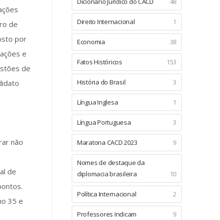
Dicionário Jurídico do CACD
48
lações
Direito Internacional
1
ro de
osto por
Economia
38
tações e
Fatos Históricos
153
uestões de
História do Brasil
3
didato
Língua Inglesa
1
Língua Portuguesa
3
rar não
Maratona CACD 2023
9
Nomes de destaque da
al de
diplomacia brasileira
10
pontos.
Política Internacional
2
mo 35 e
Professores Indicam
9