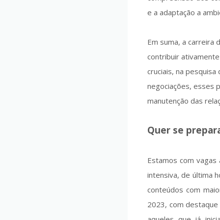
e a adaptação a ambi
Em suma, a carreira 
contribuir ativament
cruciais, na pesquis
negociações, esses p
manutenção das relaç
Quer se prepar
Estamos com vagas 
intensiva, de última
conteúdos com maior
2023, com destaque p
aqueles que já inic