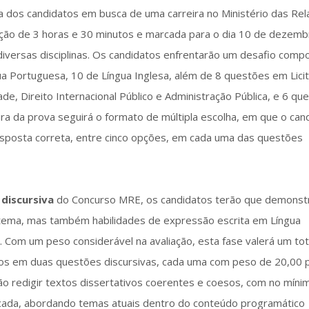
a dos candidatos em busca de uma carreira no Ministério das Re
ção de 3 horas e 30 minutos e marcada para o dia 10 de dezemb
diversas disciplinas. Os candidatos enfrentarão um desafio comp
a Portuguesa, 10 de Língua Inglesa, além de 8 questões em Lici
ade, Direito Internacional Público e Administração Pública, e 6 q
ura da prova seguirá o formato de múltipla escolha, em que o can
esposta correta, entre cinco opções, em cada uma das questões
discursiva
do Concurso MRE, os candidatos terão que demonst
tema, mas também habilidades de expressão escrita em Língua
. Com um peso considerável na avaliação, esta fase valerá um tot
dos em duas questões discursivas, cada uma com peso de 20,00 
o redigir textos dissertativos coerentes e coesos, com no míni
cada, abordando temas atuais dentro do conteúdo programático