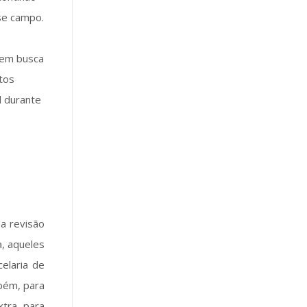
se campo.
uem busca
tos
l durante
a revisão
a, aqueles
elaria de
bém, para
xtra para