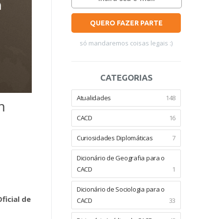
QUERO FAZER PARTE
só mandaremos coisas legais :)
CATEGORIAS
Atualidades
148
m
CACD
16
Curiosidades Diplomáticas
7
Dicionário de Geografia para o
CACD
1
Dicionário de Sociologia para o
ficial de
CACD
33