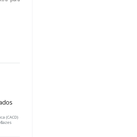
ados
ica (CACD)
ficazes