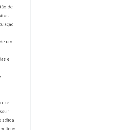
stão de
uitos
culação
a
 de um
das e
e
erece
ssuir
e sólida
contínuo