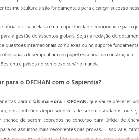
entes multiculturais são fundamentais para alcançar sucesso nes
de oficial de chancelaria é uma oportunidade emocionante para q
e para a gestão de assuntos globais. Seja na redação de documen
a de questões internacionais complexas ou no suporte fundamenta
rofissionais desempenham um papel essencial na construção e
ões entre países no complexo cenário mundial.
ar para o OFCHAN com o Sapientia?
abertas para o
Última Hora - OFCHAN,
que vai te oferecer um
 hora, dos conteúdos imprescindíveis de serem estudados, ou sej
 chance de serem cobrados no concurso para Oficial de Chanc
ara os assuntos mais recorrentes nas provas. E isso vale, tam
iaram sua preparação e estão precisando de uma forcinha e