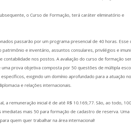
subsequente, o Curso de Formação, terá caráter eliminatório e
onados passarão por um programa presencial de 40 horas. Esse 
patrimônio e inventário, assuntos consulares, privilégios e imun
r e contabilidade nos postos. A avaliação do curso de formação se
e uma prova objetiva composta por 50 questões de múltipla esco
específicos, exigindo um domínio aprofundado para a atuação n
plomacia e relações internacionais.
l, a remuneração inicial é de até R$ 10.169,77. São, ao todo, 10
 imediatas mais 50 para formação de cadastro de reserva. Uma
 para quem quer trabalhar na área internacional!