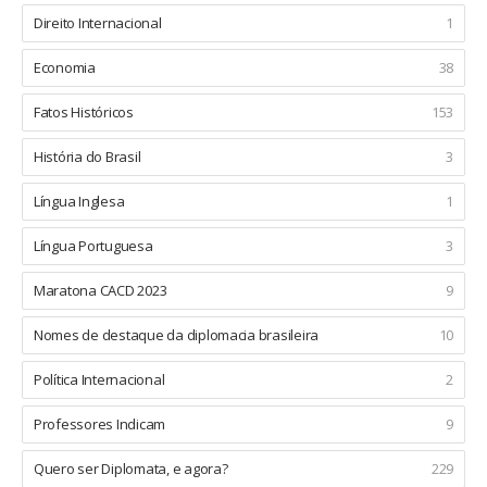
Direito Internacional
1
Economia
38
Fatos Históricos
153
História do Brasil
3
Língua Inglesa
1
Língua Portuguesa
3
Maratona CACD 2023
9
Nomes de destaque da diplomacia brasileira
10
Política Internacional
2
Professores Indicam
9
Quero ser Diplomata, e agora?
229