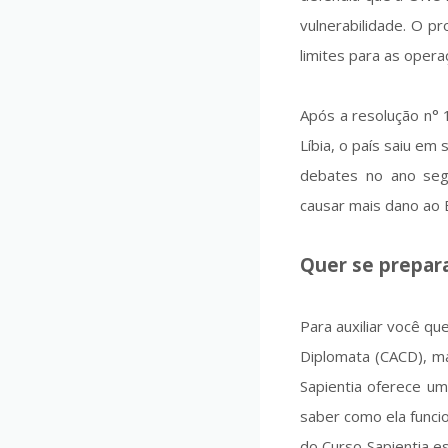
vulnerabilidade. O p
limites para as opera
Após a resolução n°
Líbia, o país saiu em
debates no ano seg
causar mais dano ao 
Quer se prepar
Para auxiliar você q
Diplomata (CACD), ma
Sapientia oferece u
saber como ela funci
do Curso Sapientia e