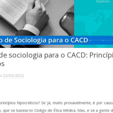
de sociologia para o CACD: Princíp
os
m 22/02/2022
 princípios hipocráticos? Se já, muito provavelmente, é por cau
o, que se baseia no Código de Ética Médica. Mas, e se a gente 