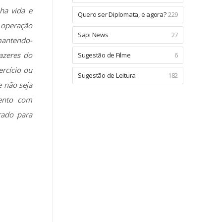
ha vida e
Quero ser Diplomata, e agora?
229
a operação
Sapi News
27
 mantendo-
azeres do
Sugestão de Filme
6
rcício ou
Sugestão de Leitura
182
e não seja
mento com
rado para