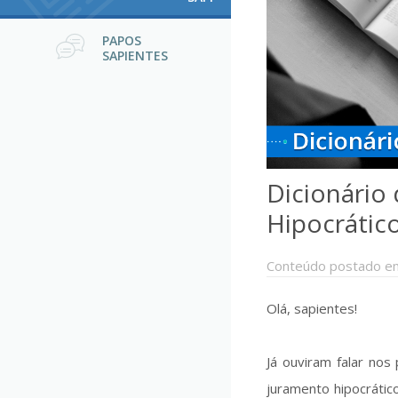
PAPOS
SAPIENTES
Dicionário 
Hipocrátic
Conteúdo postado e
Olá, sapientes!
Já ouviram falar nos
juramento hipocrátic