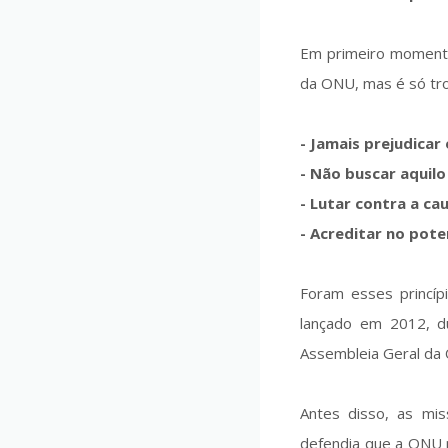
Em primeiro momento
da ONU, mas é só tro
- Jamais prejudicar
- Não buscar aquilo
- Lutar contra a ca
- Acreditar no pot
Foram esses princíp
lançado em 2012, du
Assembleia Geral da
Antes disso, as m
defendia que a ONU n