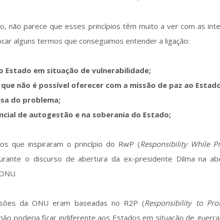
, não parece que esses princípios têm muito a ver com as int
car alguns termos que conseguimos entender a ligação:
 o Estado em situação de vulnerabilidade;
 que não é possível oferecer com a missão de paz ao Estado
usa do problema;
encial de autogestão e na soberania do Estado;
ios que inspiraram o princípio do RwP (
Responsibility While Pr
rante o discurso de abertura da ex-presidente Dilma na ab
 ONU.
issões da ONU eram baseadas no R2P (
Responsibility to Pro
ão poderia ficar indiferente aos Estados em situação de guerra