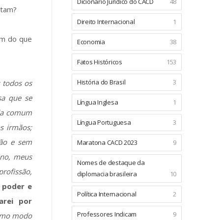
Dicionário Jurídico do CACD
48
itam?
Direito Internacional
1
em do que
Economia
38
Fatos Históricos
153
História do Brasil
3
s todos os
sa que se
Língua Inglesa
1
ida comum
Língua Portuguesa
3
os irmãos;
ção e sem
Maratona CACD 2023
9
sino, meus
Nomes de destaque da
rofissão,
diplomacia brasileira
10
 poder e
Política Internacional
2
arei por
Professores Indicam
9
mo modo