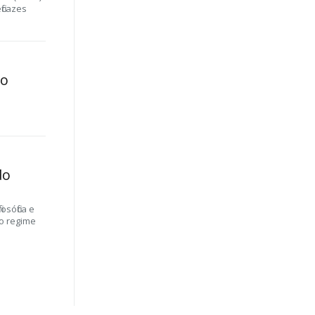
ficazes
 o
do
osófica e
vo regime