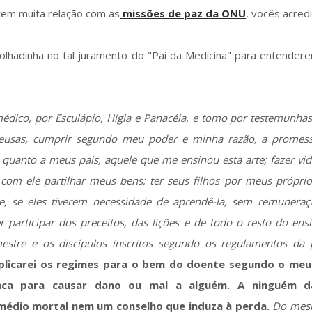
em muita relação com as
missões de paz da ONU
, vocês acred
olhadinha no tal juramento do "Pai da Medicina" para entender
médico, por Esculápio, Hígia e Panacéia, e tomo por testemunha
deusas, cumprir segundo meu poder e minha razão, a promes
o quanto a meus pais, aquele que me ensinou esta arte; fazer v
, com ele partilhar meus bens; ter seus filhos por meus própri
rte, se eles tiverem necessidade de aprendê-la, sem remunera
er participar dos preceitos, das lições e de todo o resto do en
estre e os discípulos inscritos segundo os regulamentos da p
plicarei os regimes para o bem do doente segundo o meu
nca para causar dano ou mal a alguém. A ninguém d
médio mortal nem um conselho que induza à perda.
Do mes