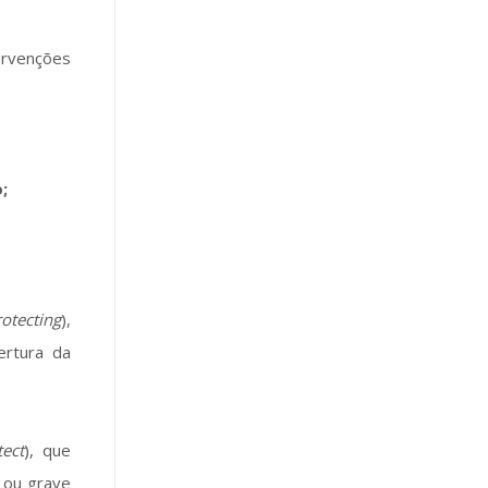
ervenções
;
otecting
),
ertura da
tect
), que
 ou grave