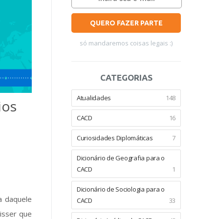
QUERO FAZER PARTE
só mandaremos coisas legais :)
CATEGORIAS
Atualidades
148
ios
CACD
16
Curiosidades Diplomáticas
7
Dicionário de Geografia para o
CACD
1
Dicionário de Sociologia para o
sa daquele
CACD
33
disser que