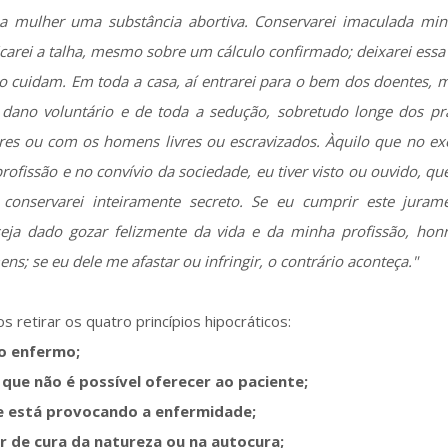
 mulher uma substância abortiva. Conservarei imaculada min
icarei a talha, mesmo sobre um cálculo confirmado; deixarei ess
so cuidam. Em toda a casa, aí entrarei para o bem dos doentes,
dano voluntário e de toda a sedução, sobretudo longe dos pr
es ou com os homens livres ou escravizados. Àquilo que no exe
profissão e no convívio da sociedade, eu tiver visto ou ouvido, qu
u conservarei inteiramente secreto. Se eu cumprir este jura
seja dado gozar felizmente da vida e da minha profissão, hon
s; se eu dele me afastar ou infringir, o contrário aconteça."
retirar os quatro princípios hipocráticos:
 o enfermo;
 que não é possível oferecer ao paciente;
ue está provocando a enfermidade;
r de cura da natureza ou na autocura;