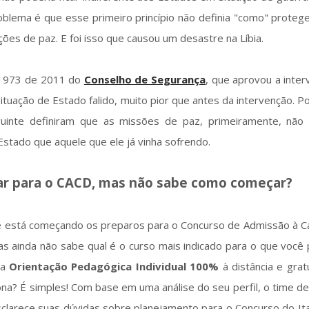
roblema é que esse primeiro princípio não definia "como" prote
ções de paz. E foi isso que causou um desastre na Líbia.
 1973 de 2011 do
Conselho de Segurança
, que aprovou a inte
 situação de Estado falido, muito pior que antes da intervenção. Po
uinte definiram que as missões de paz, primeiramente, não
Estado que aquele que ele já vinha sofrendo.
ar para o CACD, mas não sabe como começar?
ue está começando os preparos para o Concurso de Admissão à Ca
s ainda não sabe qual é o curso mais indicado para o que você 
ma
Orientação Pedagógica Individual 100%
à distância e grat
ona? É simples! Com base em uma análise do seu perfil, o time d
sclarece suas dúvidas sobre planejamento para o Concurso do It