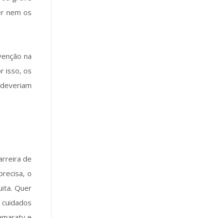
ger nem os
rvenção na
r isso, os
 deveriam
rreira de
precisa, o
uita. Quer
e cuidados
amaraty e