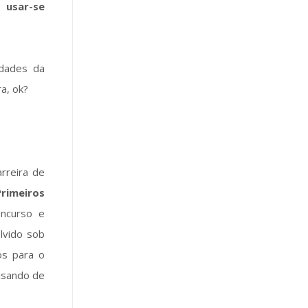
 usar-se
idades da
a, ok?
rreira de
rimeiros
oncurso e
lvido sob
os para o
cisando de