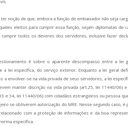
ivis.
 ter noção de que, embora a função de embaixador não seja carg
aqueles eleitos para cumprir essa função, sejam diplomatas de c
a cumprir todos os deveres dos servidores, inclusive fazer dec
estionamento é sobre o aparente descompasso entre a lei g
e a lei específica, do serviço exterior. Enquanto a lei geral de
o a envolver-se na vida privada de seus servidores, a lei específ
evem manter discrição na vida privada (art.25, lei 11440/06) 
33 e 34, lei 11440/06) com cidadãos estrangeiros ou pessoa que
eiro se obtiverem autorização do MRE. Nesse segundo caso, é p
, relacionado com a proteção de informações e da boa represe
a norma específica.