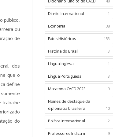
Dicionário Jurídico do CACD
48
Direito Internacional
1
o público,
Economia
38
arreira ou
laração de
Fatos Históricos
153
História do Brasil
3
Língua Inglesa
1
eral, dos
fine que o
Língua Portuguesa
3
ica define
Maratona CACD 2023
9
e somente
Nomes de destaque da
 trabalhe
diplomacia brasileira
10
riorizado
ntação do
Política Internacional
2
Professores Indicam
9