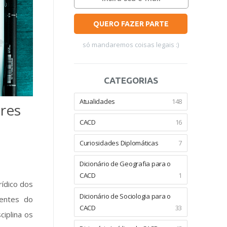
QUERO FAZER PARTE
só mandaremos coisas legais :)
CATEGORIAS
Atualidades
148
res
CACD
16
Curiosidades Diplomáticas
7
Dicionário de Geografia para o
CACD
1
rídico dos
Dicionário de Sociologia para o
rentes do
CACD
33
ciplina os