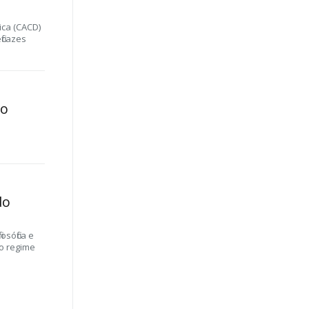
ica (CACD)
ficazes
 o
do
osófica e
vo regime