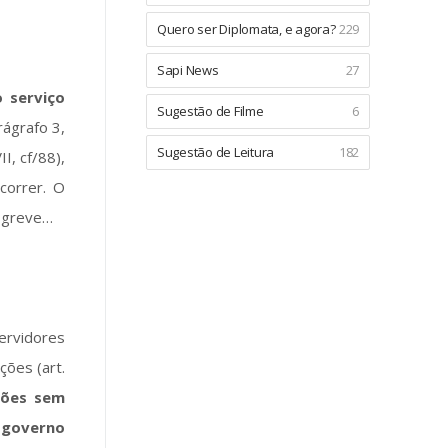
Quero ser Diplomata, e agora?
229
Sapi News
27
o serviço
Sugestão de Filme
6
rágrafo 3,
Sugestão de Leitura
182
I, cf/88),
correr. O
e greve…
ervidores
ções (art.
ções sem
governo