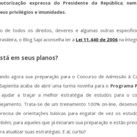
autorização expressa do Presidente da República
;
nem
us privilégios e imunidades.
ro de todos os direitos, deveres e algumas outras especific
rasileira, o Blog Sapi aconselha ler a
Lei 11.440 de 2006
na íntegr
está em seus planos?
ndo agora sua preparação para o Concurso de Admissão à Ca
Sapientia acaba de abrir uma turma novinha para o
Programa P
 ajudar a traçar a melhor estratégia de estudos para o c
anejamento. Trata-se de um treinamento 100% on-line, desenvo
ecisa de orientações básicas para engatar de vez os estud
ambém, para aqueles que já iniciaram sua preparação e estão pre
a atualizar suas estratégias. E aí, curtiu?