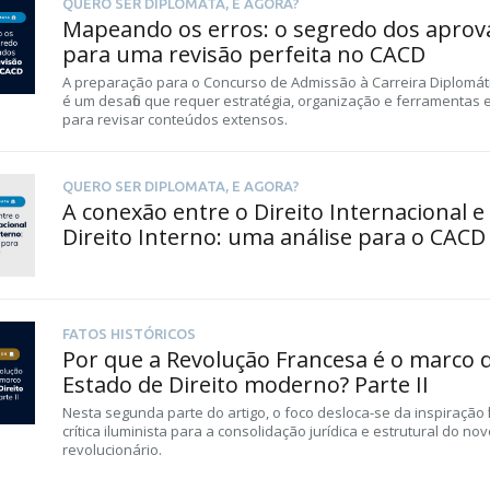
QUERO SER DIPLOMATA, E AGORA?
Mapeando os erros: o segredo dos aprov
para uma revisão perfeita no CACD
A preparação para o Concurso de Admissão à Carreira Diplomát
é um desafio que requer estratégia, organização e ferramentas e
para revisar conteúdos extensos.
QUERO SER DIPLOMATA, E AGORA?
A conexão entre o Direito Internacional e
Direito Interno: uma análise para o CACD
FATOS HISTÓRICOS
Por que a Revolução Francesa é o marco 
Estado de Direito moderno? Parte II
Nesta segunda parte do artigo, o foco desloca-se da inspiração fil
crítica iluminista para a consolidação jurídica e estrutural do no
revolucionário.