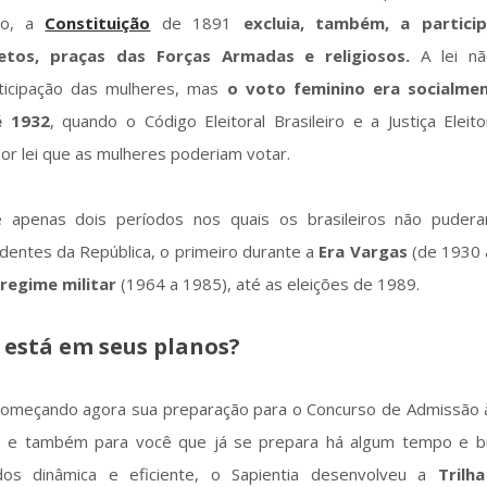
sso, a
Constituição
de 1891
excluia, também, a partici
etos, praças das Forças Armadas e religiosos.
A lei nã
rticipação das mulheres, mas
o voto feminino era socialmen
é 1932
, quando o Código Eleitoral Brasileiro e a Justiça Eleit
or lei que as mulheres poderiam votar.
 apenas dois períodos nos quais os brasileiros não puder
dentes da República, o primeiro durante a
Era Vargas
(de 1930 
regime militar
(1964 a 1985), até as eleições de 1989.
 está em seus planos?
começando agora sua preparação para o Concurso de Admissão à
) e também para você que já se prepara há algum tempo e 
dos dinâmica e eficiente, o Sapientia desenvolveu a
Trilh