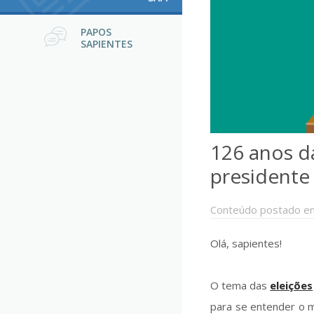
PAPOS
SAPIENTES
126 anos da
presidente 
Conteúdo postado e
Olá, sapientes!
O tema das
eleições
para se entender o m