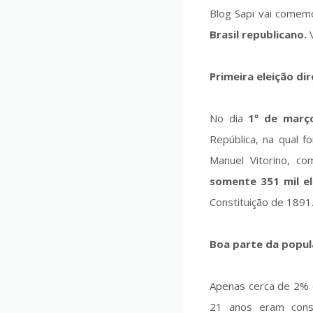
Blog Sapi vai comem
Brasil republicano.
V
Primeira eleição di
No dia
1º de març
República, na qual f
Manuel Vitorino, c
somente 351 mil el
Constituição de 1891
Boa parte da popula
Apenas cerca de 2% d
21 anos eram consi