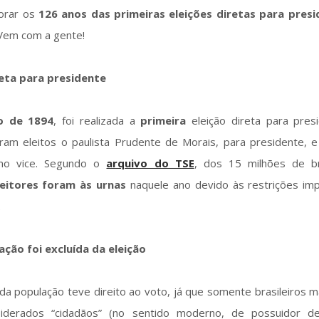
orar os
126 anos das primeiras eleições diretas para pres
em com a gente!
reta para presidente
o de 1894
, foi realizada a
primeira
eleição direta para pres
oram eleitos o paulista Prudente de Morais, para presidente, e
omo vice. Segundo o
arquivo do TSE
, dos 15 milhões de bra
eitores foram às urnas
naquele ano devido às restrições im
.
ção foi excluída da eleição
a população teve direito ao voto, já que somente brasileiros m
derados “cidadãos” (no sentido moderno, de possuidor de