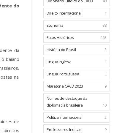
Dicionário Jurídico do CACD
48
idente do
Direito Internacional
1
Economia
38
Fatos Históricos
153
História do Brasil
3
idente da
 o baiano
Língua Inglesa
1
sileiros,
Língua Portuguesa
3
postas na
Maratona CACD 2023
9
Nomes de destaque da
diplomacia brasileira
10
Política Internacional
2
aiores de
Professores Indicam
9
 direitos