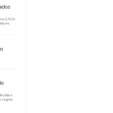
ados
ica (CACD)
ficazes
 o
do
osófica e
vo regime