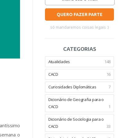
QUERO FAZER PARTE
só mandaremos coisas legais :)
CATEGORIAS
Atualidades
148
CACD
16
Curiosidades Diplomáticas
7
Dicionário de Geografia para o
CACD
1
Dicionário de Sociologia para o
antíssimo
CACD
33
 semana o