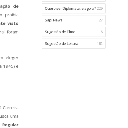
pação de
Quero ser Diplomata, e agora?
229
o proibia
Sapi News
27
te visto
oral foram
Sugestão de Filme
6
Sugestão de Leitura
182
am eleger
a 1945) e
 Carreira
busca uma
a Regular