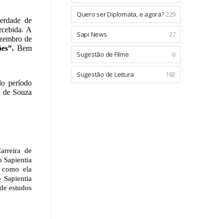
Quero ser Diplomata, e agora?
229
berdade de
rcebida. A
Sapi News
27
ezembro de
es”.
Bem
Sugestão de Filme
6
Sugestão de Leitura
182
o período
ca de Souza
rreira de
 Sapientia
r como ela
 Sapientia
de estudos