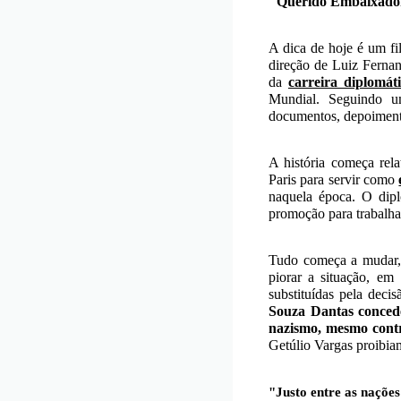
"Querido Embaixado
A dica de hoje é um f
direção de Luiz Fernan
da
carreira diplomát
Mundial. Seguindo um
documentos, depoimento
A história começa rel
Paris para servir como
naquela época. O dipl
promoção para trabalhar
Tudo começa a mudar, 
piorar a situação, em
substituídas pela dec
Souza Dantas concede
nazismo, mesmo contr
Getúlio Vargas proibia
"Justo entre as naçõe