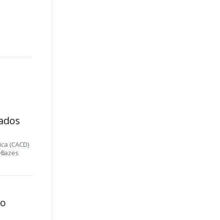
ados
ica (CACD)
ficazes
 o