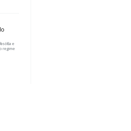
do
osófica e
vo regime