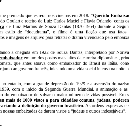
r"
ilme premiado que estreou nos cinemas em 2018.
“Querido Embaixa
do Goulart e roteiro de Luiz Carlos Maciel e Flávia Orlando, conta os
ica
de Luiz Martins de Souza Dantas (1876-1954) durante a Segun
 estilo de “docudrama”, o filme é uma ficção que usa fatos hi
s e imagens de arquivo para retratar o drama vivenciado pelo embaix
atando a chegada em 1922 de Souza Dantas, interpretado por Noriva
embaixador
em um dos postos mais altos da carreira diplomática, pri
omata, que antes atuava como embaixador do Brasil na Itália, co
 junto ao governo francês, iniciando uma vida social intensa na noite p
no entanto, com a grande depressão de 1929 e a ascensão do nazis
 1939, com o início da Segunda Guerra Mundial, a animação e as 
isão do embaixador de salvar o maior número de vidas possível. Em s
u mais de 1000 vistos a para cidadãos comuns, judeus, poderem
ariando a definição do governo brasileiro
. As ordens expressas e 
m nossas embaixadas de darem vistos a “judeus e outros indesejáveis”.
s"