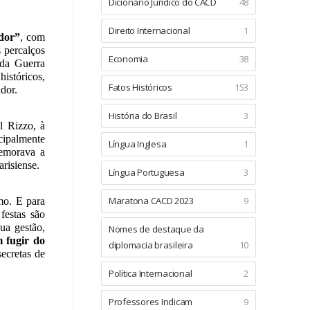
Dicionário Jurídico do CACD
48
Direito Internacional
1
dor”
, com
 percalços
Economia
38
da Guerra
stóricos,
Fatos Históricos
153
ador.
História do Brasil
3
l Rizzo, à
ncipalmente
Língua Inglesa
1
memorava a
arisiense.
Língua Portuguesa
3
Maratona CACD 2023
9
mo. E para
festas são
ua gestão,
Nomes de destaque da
 fugir do
diplomacia brasileira
10
secretas de
Política Internacional
2
Professores Indicam
9