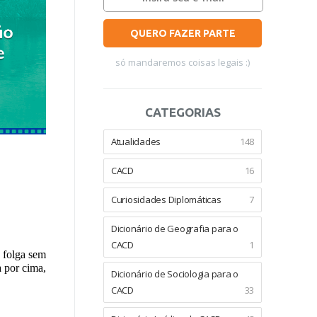
QUERO FAZER PARTE
só mandaremos coisas legais :)
CATEGORIAS
Atualidades
148
CACD
16
Curiosidades Diplomáticas
7
Dicionário de Geografia para o
CACD
1
 folga sem
a por cima,
Dicionário de Sociologia para o
CACD
33