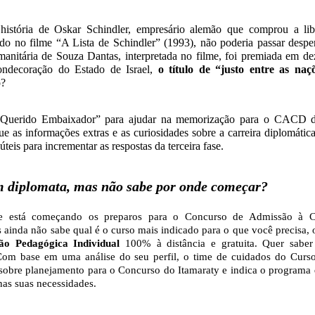
istória de Oskar Schindler, empresário alemão que comprou a li
tado no filme “A Lista de Schindler” (1993), não poderia passar despe
manitária de Souza Dantas, interpretada no filme, foi premiada em d
ndecoração do Estado de Israel,
o título de “justo entre as naçõ
o?
 “Querido Embaixador” para ajudar na memorização para o CACD d
ue as informações extras e as curiosidades sobre a carreira diplomáti
eis para incrementar as respostas da terceira fase.
m diplomata, mas não sabe por onde começar?
ue está começando os preparos para o Concurso de Admissão à Ca
inda não sabe qual é o curso mais indicado para o que você precisa, o
ão Pedagógica Individual
100% à distância e gratuita. Quer sabe
Com base em uma análise do seu perfil, o time de cuidados do Curso
 sobre planejamento para o Concurso do Itamaraty e indica o programa 
nas suas necessidades.