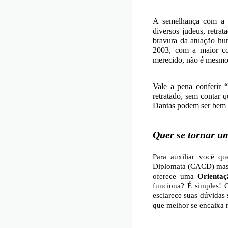
A semelhança com a h
diversos judeus, retra
bravura da atuação hu
2003, com a maior co
merecido, não é mesm
Vale a pena conferir
retratado, sem contar q
Dantas podem ser bem út
Quer se tornar u
Para auxiliar você q
Diplomata (CACD) mas a
oferece uma
Orientaç
funciona? É simples! 
esclarece suas dúvidas
que melhor se encaixa 