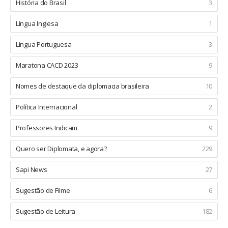
História do Brasil
3
Língua Inglesa
1
Língua Portuguesa
3
Maratona CACD 2023
9
Nomes de destaque da diplomacia brasileira
10
Política Internacional
2
Professores Indicam
9
Quero ser Diplomata, e agora?
229
Sapi News
27
Sugestão de Filme
6
Sugestão de Leitura
182