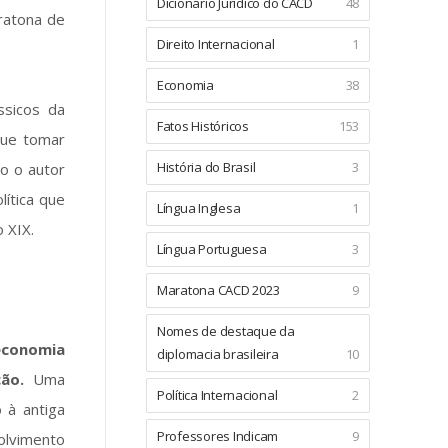
Dicionário Jurídico do CACD
48
aratona de
Direito Internacional
1
Economia
38
ssicos da
Fatos Históricos
153
que tomar
História do Brasil
3
o o autor
lítica que
Língua Inglesa
1
 XIX.
Língua Portuguesa
3
Maratona CACD 2023
9
Nomes de destaque da
economia
diplomacia brasileira
10
ão.
Uma
Política Internacional
2
 à antiga
Professores Indicam
9
olvimento