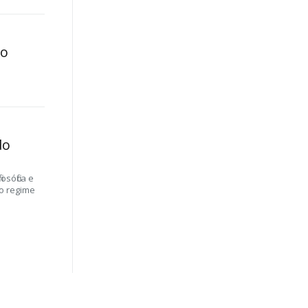
 o
do
osófica e
vo regime