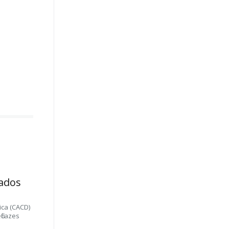
ados
ica (CACD)
ficazes