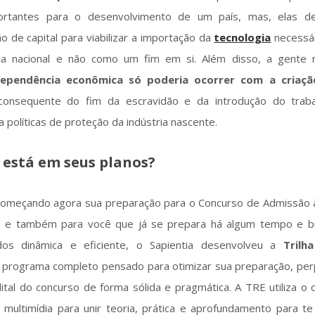
ortantes para o desenvolvimento de um país, mas, elas d
o de capital para viabilizar a importação da
tecnologia
necessár
ria nacional e não como um fim em si. Além disso, a gente
dependência econômica só poderia ocorrer com a criaç
consequente do fim da escravidão e da introdução do trabal
 políticas de proteção da indústria nascente.
 está em seus planos?
começando agora sua preparação para o Concurso de Admissão à
) e também para você que já se prepara há algum tempo e 
dos dinâmica e eficiente, o Sapientia desenvolveu a
Trilh
programa completo pensado para otimizar sua preparação, pe
ital do concurso de forma sólida e pragmática. A TRE utiliza o
multimídia para unir teoria, prática e aprofundamento para te 