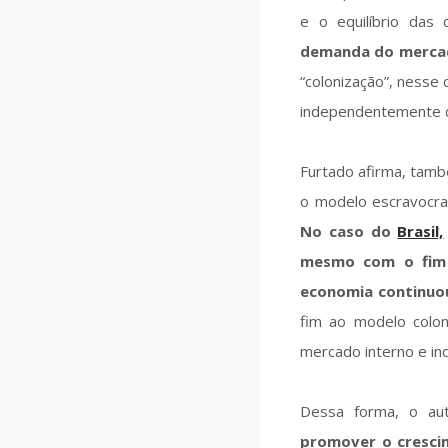
e o equilíbrio das
demanda do mercado
“colonização”, nesse 
independentemente de
Furtado afirma, tamb
o modelo escravocra
No caso do
Brasil,
mesmo com o fim d
economia continuo
fim ao modelo colon
mercado interno e in
Dessa forma, o au
promover o cresci