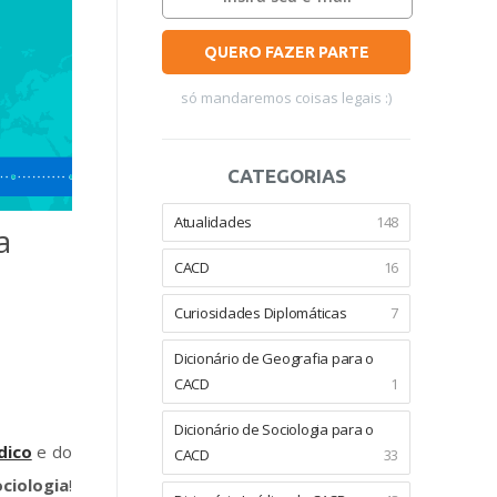
QUERO FAZER PARTE
só mandaremos coisas legais :)
CATEGORIAS
Atualidades
148
a
CACD
16
Curiosidades Diplomáticas
7
Dicionário de Geografia para o
CACD
1
Dicionário de Sociologia para o
dico
e do
CACD
33
ociologia
!