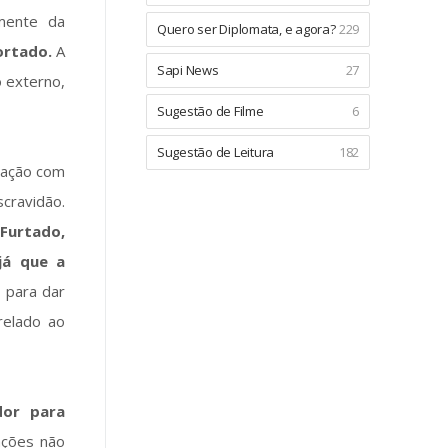
smente da
Quero ser Diplomata, e agora?
229
ortado.
A
Sapi News
27
o externo,
Sugestão de Filme
6
Sugestão de Leitura
182
lação com
cravidão.
Furtado,
já que a
, para dar
relado ao
dor para
ações não