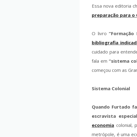
Essa nova editoria c
preparação para o
O livro
“Formação E
bibliografia indic
cuidado para entende
fala em
“sistema co
começou com as Gran
Sistema Colonial
Quando Furtado fal
escravista especi
economia
colonial, 
metrópole, é uma ec