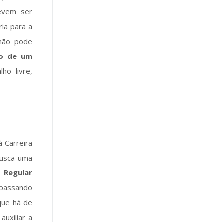
evem ser
ia para a
 não pode
ão de um
ho livre,
 Carreira
busca uma
a Regular
rpassando
 que há de
auxiliar a