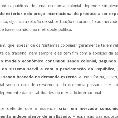
 contas públicas de uma economia colonial depende simple
 exterior e do preço internacional do produto a ser exp
caso, significa a relação de subordinação da produção ao mercad
 haver ou não uma metrópole política.
ém, que, apesar de os “sistemas coloniais" geralmente terem re
ta de trabalho, nem sempre eles têm fim com a abolição da es
o modelo econômico continuou sendo colonial, segundo 
o sistema servil e com a proclamação da República, 
u sendo baseada na demanda externa
. A única forma, assim
ial seria o eixo de crescimento da economia passar a ser at
dependente das instabilidades do mercado internacional.
tor defende que é essencial
criar um mercado consumi
mento independente de um Estado.
A expansão das export