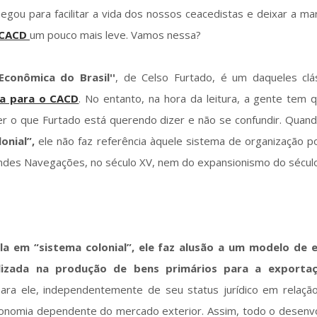
hegou para facilitar a vida dos nossos ceacedistas e deixar a m
 CACD
um pouco mais leve. Vamos nessa?
conômica do Brasil''
, de Celso Furtado, é um daqueles clá
ada para o CACD
. No entanto, na hora da leitura, a gente tem 
r o que Furtado está querendo dizer e não se confundir. Quand
lonial”,
ele não faz referência àquele sistema de organização po
des Navegações, no século XV, nem do expansionismo do século
a em “sistema colonial”, ele faz alusão a um modelo de 
alizada na produção de bens primários para a exportaç
para ele, independentemente de seu status jurídico em relação
onomia dependente do mercado exterior. Assim, todo o desenv