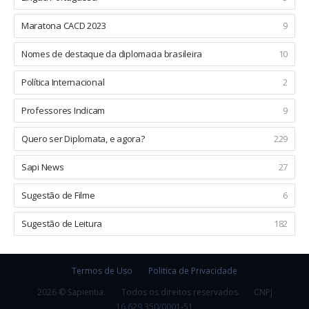
Maratona CACD 2023
9
Nomes de destaque da diplomacia brasileira
10
Política Internacional
2
Professores Indicam
9
Quero ser Diplomata, e agora?
229
Sapi News
27
Sugestão de Filme
6
Sugestão de Leitura
182
Termos de Uso
Politica de Privacidade
2026 © Sapientia.
Todos os direitos reservados.
CNPJ
16.629.350/0001-51