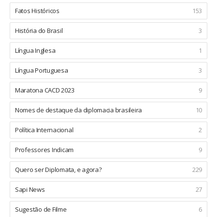
Fatos Históricos
153
História do Brasil
3
Língua Inglesa
1
Língua Portuguesa
3
Maratona CACD 2023
9
Nomes de destaque da diplomacia brasileira
10
Política Internacional
2
Professores Indicam
9
Quero ser Diplomata, e agora?
229
Sapi News
27
Sugestão de Filme
6