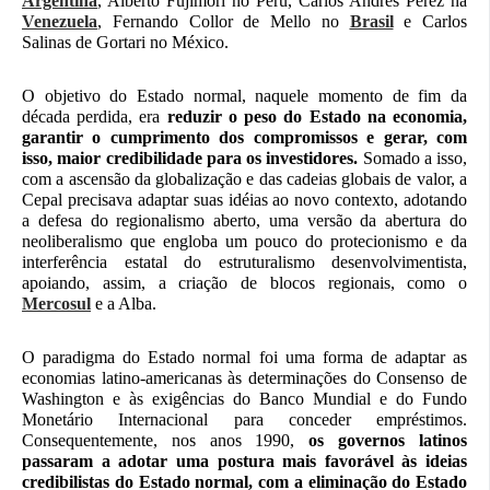
Argentina
, Alberto Fujimori no Peru, Carlos Andrés Pérez na
Venezuela
, Fernando Collor de Mello no
Brasil
e Carlos
Salinas de Gortari no México.
O objetivo do Estado normal, naquele momento de fim da
década perdida, era
reduzir o peso do Estado na economia,
garantir o cumprimento dos compromissos e gerar, com
isso, maior credibilidade para os investidores.
Somado a isso,
com a ascensão da globalização e das cadeias globais de valor, a
Cepal precisava adaptar suas idéias ao novo contexto, adotando
a defesa do regionalismo aberto, uma versão da abertura do
neoliberalismo que engloba um pouco do protecionismo e da
interferência estatal do estruturalismo desenvolvimentista,
apoiando, assim, a criação de blocos regionais, como o
Mercosul
e a Alba.
O paradigma do Estado normal foi uma forma de adaptar as
economias latino-americanas às determinações do Consenso de
Washington e às exigências do Banco Mundial e do Fundo
Monetário Internacional para conceder empréstimos.
Consequentemente, nos anos 1990,
os governos latinos
passaram a adotar uma postura mais favorável às ideias
credibilistas do Estado normal, com a eliminação do Estado