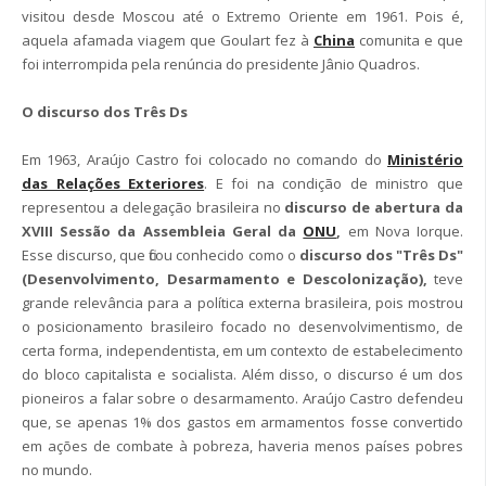
visitou desde Moscou até o Extremo Oriente em 1961. Pois é,
aquela afamada viagem que Goulart fez à
China
comunita e que
foi interrompida pela renúncia do presidente Jânio Quadros.
O discurso dos Três Ds
Em 1963, Araújo Castro foi colocado no comando do
Ministério
das Relações Exteriores
. E foi na condição de ministro que
representou a delegação brasileira no
discurso de abertura da
XVIII Sessão da Assembleia Geral da
ONU
,
em Nova Iorque.
Esse discurso, que ficou conhecido como o
discurso dos "Três Ds"
(Desenvolvimento, Desarmamento e Descolonização),
teve
grande relevância para a política externa brasileira, pois mostrou
o posicionamento brasileiro focado no desenvolvimentismo, de
certa forma, independentista, em um contexto de estabelecimento
do bloco capitalista e socialista. Além disso, o discurso é um dos
pioneiros a falar sobre o desarmamento. Araújo Castro defendeu
que, se apenas 1% dos gastos em armamentos fosse convertido
em ações de combate à pobreza, haveria menos países pobres
no mundo.