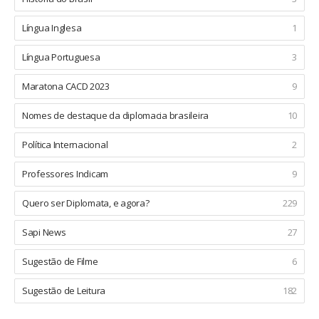
Língua Inglesa
1
Língua Portuguesa
3
Maratona CACD 2023
9
Nomes de destaque da diplomacia brasileira
10
Política Internacional
2
Professores Indicam
9
Quero ser Diplomata, e agora?
229
Sapi News
27
Sugestão de Filme
6
Sugestão de Leitura
182