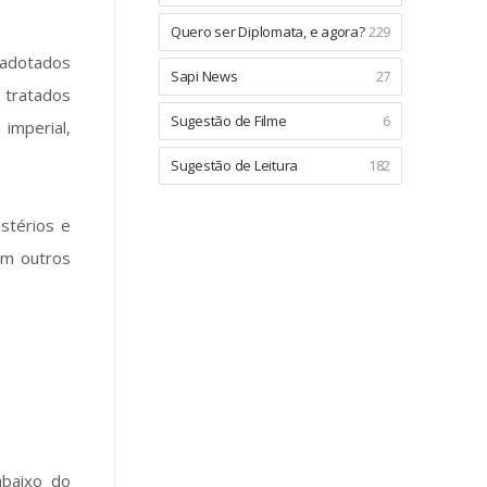
Quero ser Diplomata, e agora?
229
s adotados
Sapi News
27
 tratados
Sugestão de Filme
6
 imperial,
Sugestão de Leitura
182
stérios e
m outros
abaixo do