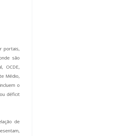
 portais,
 onde são
l, OCDE,
te Médio,
incluem o
ou déficit
elação de
resentam,