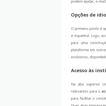
podem ajudar, e muit
Opções de idi
O primeiro ponto é q
e espanhol. Logo, ac
para uma construç
plataforma em outras
exclusivos, disponibi
Acesso às
inst
Na aba superior ci
relevantes para o
ac
para facilitar o cont
Duas abas interessan