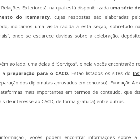
Relações Exteriores), na qual está disponibilizada u
ma série d
mento do Itamaraty
, cujas respostas são elaboradas pel
odo, indicamos uma visita rápida a esta seção, sobretudo n
onais”, onde se esclarece dúvidas sobre a celebração, depósit
êm ao lado, uma delas é “Serviços”, e nela vocês encontrarão r
ra a
preparação para o CACD
. Estão listados os sites do
Ins
eparação dos diplomatas aprovados em concurso), F
undação Ale
ataformas mais importantes em termos de conteúdo, que disp
iais de interesse ao CACD, de forma gratuita) entre outras.
nformação”, vocês podem encontrar informações sobre a e