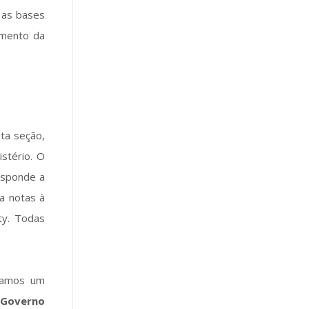
e as bases
imento da
ta seção,
istério. O
responde a
ga notas à
ty. Todas
 damos um
 Governo