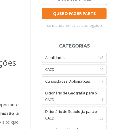
QUERO FAZER PARTE
só mandaremos coisas legais :)
CATEGORIAS
Atualidades
148
ações
CACD
16
Curiosidades Diplomáticas
7
Dicionário de Geografia para o
CACD
1
mportante
Dicionário de Sociologia para o
missão à
CACD
33
o site que