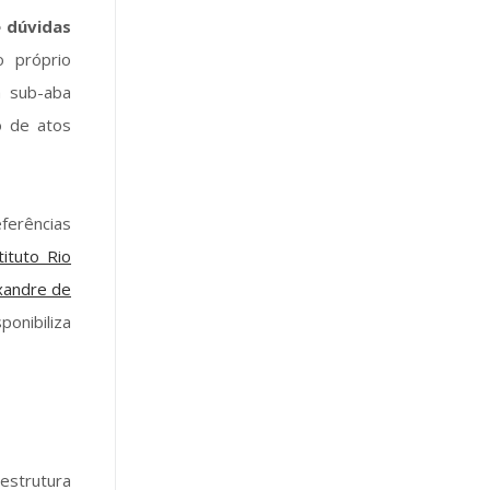
e dúvidas
o próprio
a sub-aba
o de atos
eferências
tituto Rio
xandre de
onibiliza
strutura