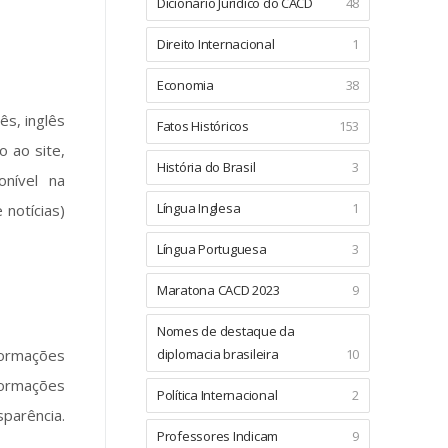
Dicionário Jurídico do CACD
48
Direito Internacional
1
Economia
38
ês, inglês
Fatos Históricos
153
 ao site,
História do Brasil
3
nível na
Língua Inglesa
1
 notícias)
Língua Portuguesa
3
Maratona CACD 2023
9
Nomes de destaque da
formações
diplomacia brasileira
10
nformações
Política Internacional
2
sparência.
Professores Indicam
9