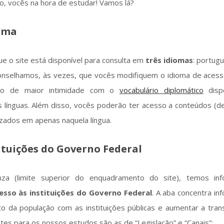
o, vocês na hora de estudar! Vamos lá?
oma
ue o site está disponível para consulta em
três idiomas
: portugu
onselhamos, às vezes, que vocês modifiquem o idioma de acesso
ão de maior intimidade com o
vocabulário diplomático
dispo
 línguas. Além disso, vocês poderão ter acesso a conteúdos (de
lizados em apenas naquela língua.
ituições do Governo Federal
nza (limite superior do enquadramento do site), temos in
esso às instituições do Governo Federal
. A aba concentra i
ato da população com as instituições públicas e aumentar a tran
tes para os nossos estudos são as de “Legislação” e “Canais”: