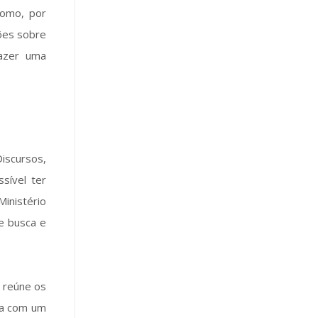
Como, por
ções sobre
fazer uma
Discursos,
sível ter
inistério
de busca e
e reúne os
ta com um