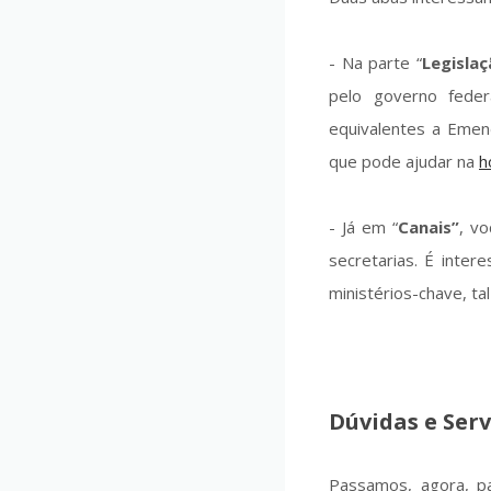
- Na parte “
Legislaç
pelo governo federal
equivalentes a Emend
que pode ajudar na
h
- Já em “
Canais”
, v
secretarias. É inte
ministérios-chave, t
Dúvidas e Ser
Passamos, agora, par