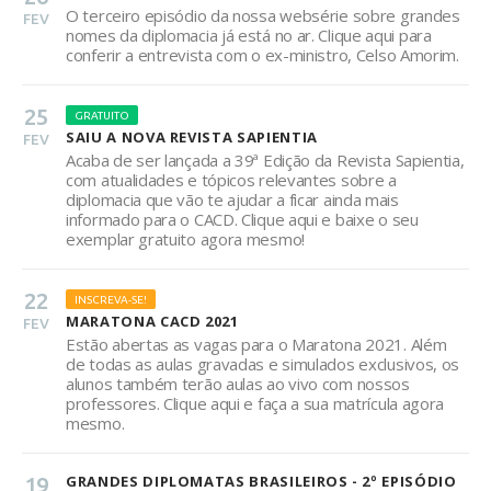
O terceiro episódio da nossa websérie sobre grandes
FEV
nomes da diplomacia já está no ar. Clique aqui para
conferir a entrevista com o ex-ministro, Celso Amorim.
25
GRATUITO
SAIU A NOVA REVISTA SAPIENTIA
FEV
Acaba de ser lançada a 39ª Edição da Revista Sapientia,
com atualidades e tópicos relevantes sobre a
diplomacia que vão te ajudar a ficar ainda mais
informado para o CACD. Clique aqui e baixe o seu
exemplar gratuito agora mesmo!
22
INSCREVA-SE!
MARATONA CACD 2021
FEV
Estão abertas as vagas para o Maratona 2021. Além
de todas as aulas gravadas e simulados exclusivos, os
alunos também terão aulas ao vivo com nossos
professores. Clique aqui e faça a sua matrícula agora
mesmo.
19
GRANDES DIPLOMATAS BRASILEIROS - 2º EPISÓDIO