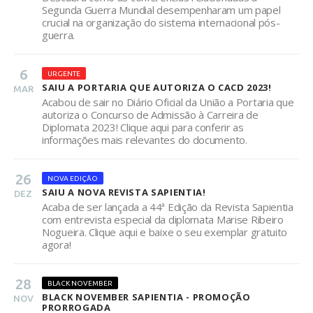
Segunda Guerra Mundial desempenharam um papel
crucial na organização do sistema internacional pós-
guerra.
6
URGENTE
SAIU A PORTARIA QUE AUTORIZA O CACD 2023!
MAR
Acabou de sair no Diário Oficial da União a Portaria que
autoriza o Concurso de Admissão à Carreira de
Diplomata 2023! Clique aqui para conferir as
informações mais relevantes do documento.
26
NOVA EDIÇÃO
SAIU A NOVA REVISTA SAPIENTIA!
DEZ
Acaba de ser lançada a 44ª Edição da Revista Sapientia
com entrevista especial da diplomata Marise Ribeiro
Nogueira. Clique aqui e baixe o seu exemplar gratuito
agora!
28
BLACK NOVEMBER
BLACK NOVEMBER SAPIENTIA - PROMOÇÃO
NOV
PRORROGADA