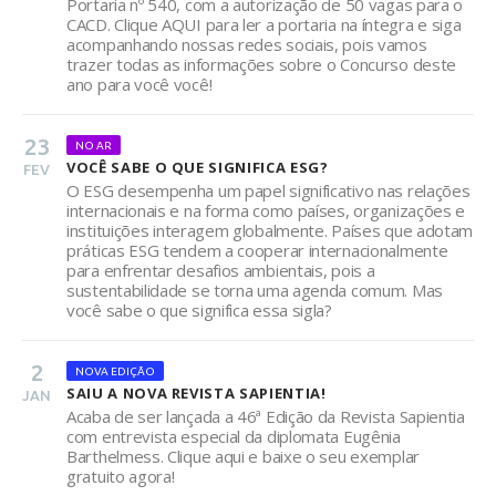
Portaria nº 540, com a autorização de 50 vagas para o
CACD. Clique AQUI para ler a portaria na íntegra e siga
acompanhando nossas redes sociais, pois vamos
trazer todas as informações sobre o Concurso deste
ano para você você!
23
NO AR
VOCÊ SABE O QUE SIGNIFICA ESG?
FEV
O ESG desempenha um papel significativo nas relações
internacionais e na forma como países, organizações e
instituições interagem globalmente. Países que adotam
práticas ESG tendem a cooperar internacionalmente
para enfrentar desafios ambientais, pois a
sustentabilidade se torna uma agenda comum. Mas
você sabe o que significa essa sigla?
2
NOVA EDIÇÃO
SAIU A NOVA REVISTA SAPIENTIA!
JAN
Acaba de ser lançada a 46ª Edição da Revista Sapientia
com entrevista especial da diplomata Eugênia
Barthelmess. Clique aqui e baixe o seu exemplar
gratuito agora!