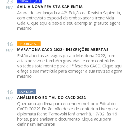
23
NOVA EDIÇÃO
SAIU A NOVA REVISTA SAPIENTIA
FEV
Acaba de ser lançada a 42ª Edição da Revista Sapientia,
com entrevista especial da embaixadora Irene Vida
Gala. Clique aqui e baixe o seu exemplar gratuito agora
mesmo!
16
INSCREVA-SE!
MARATONA CACD 2022 - INSCRIÇÕES ABERTAS
FEV
Estão abertas as vagas para o Maratona 2022, com
aulas ao vivo e também gravadas, e com conteúdos
voltados totalmente para a 1ª fase do CACD. Clique aqui
e faça a sua matrícula para começar a sua revisão agora
mesmo.
16
SAPI NEWS
ANÁLISE DO EDITAL DO CACD 2022
FEV
Quer uma ajudinha para entender melhor o Edital do
CACD 2022? Então, não deixe de conferir a Live que a
diplomata Riane Tarnovski fará amanhã, 17/02, às 16
horas, para analisar o documento. Clique aqui para
definir um lembrete!