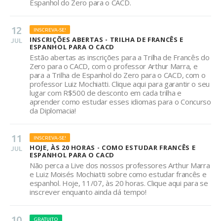
Espanhol do Zero para o CACD.
12
INSCREVA-SE!
INSCRIÇÕES ABERTAS - TRILHA DE FRANCÊS E
JUL
ESPANHOL PARA O CACD
Estão abertas as inscrições para a Trilha de Francês do
Zero para o CACD, com o professor Arthur Marra, e
para a Trilha de Espanhol do Zero para o CACD, com o
professor Luiz Mochiatti. Clique aqui para garantir o seu
lugar com R$500 de desconto em cada trilha e
aprender como estudar esses idiomas para o Concurso
da Diplomacia!
11
INSCREVA-SE!
HOJE, ÀS 20 HORAS - COMO ESTUDAR FRANCÊS E
JUL
ESPANHOL PARA O CACD
Não perca a Live dos nossos professores Arthur Marra
e Luiz Moisés Mochiatti sobre como estudar francês e
espanhol. Hoje, 11/07, às 20 horas. Clique aqui para se
inscrever enquanto ainda dá tempo!
10
GRATUITO