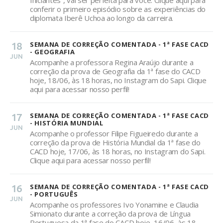
Iniciantes”, vai ser perfeita para você. Clique aqui para
conferir o primeiro episódio sobre as experiências do
diplomata Iberê Uchoa ao longo da carreira.
18
SEMANA DE CORREÇÃO COMENTADA - 1ª FASE CACD
- GEOGRAFIA
JUN
Acompanhe a professora Regina Araújo durante a
correção da prova de Geografia da 1ª fase do CACD
hoje, 18/06, às 18 horas, no Instagram do Sapi. Clique
aqui para acessar nosso perfil!
17
SEMANA DE CORREÇÃO COMENTADA - 1ª FASE CACD
- HISTÓRIA MUNDIAL
JUN
Acompanhe o professor Filipe Figueiredo durante a
correção da prova de História Mundial da 1ª fase do
CACD hoje, 17/06, às 18 horas, no Instagram do Sapi.
Clique aqui para acessar nosso perfil!
16
SEMANA DE CORREÇÃO COMENTADA - 1ª FASE CACD
- PORTUGUÊS
JUN
Acompanhe os professores Ivo Yonamine e Claudia
Simionato durante a correção da prova de Língua
Portuguesa da 1ª fase do CACD hoje, 16/06, às 18