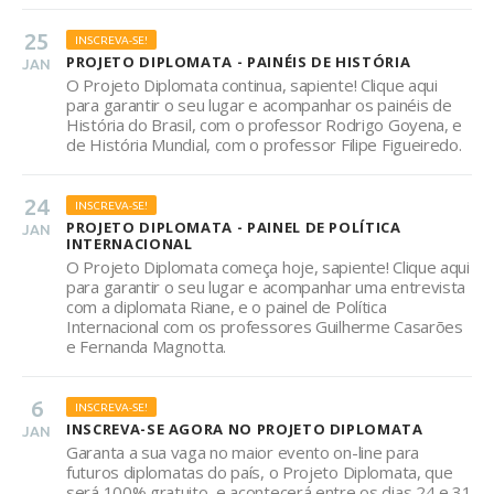
25
INSCREVA-SE!
PROJETO DIPLOMATA - PAINÉIS DE HISTÓRIA
JAN
O Projeto Diplomata continua, sapiente! Clique aqui
para garantir o seu lugar e acompanhar os painéis de
História do Brasil, com o professor Rodrigo Goyena, e
de História Mundial, com o professor Filipe Figueiredo.
24
INSCREVA-SE!
PROJETO DIPLOMATA - PAINEL DE POLÍTICA
JAN
INTERNACIONAL
O Projeto Diplomata começa hoje, sapiente! Clique aqui
para garantir o seu lugar e acompanhar uma entrevista
com a diplomata Riane, e o painel de Política
Internacional com os professores Guilherme Casarões
e Fernanda Magnotta.
6
INSCREVA-SE!
INSCREVA-SE AGORA NO PROJETO DIPLOMATA
JAN
Garanta a sua vaga no maior evento on-line para
futuros diplomatas do país, o Projeto Diplomata, que
será 100% gratuito, e acontecerá entre os dias 24 e 31