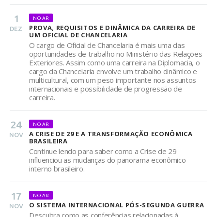
1
NO AR
PROVA, REQUISITOS E DINÂMICA DA CARREIRA DE
DEZ
UM OFICIAL DE CHANCELARIA
O cargo de Oficial de Chancelaria é mais uma das
oportunidades de trabalho no Ministério das Relações
Exteriores. Assim como uma carreira na Diplomacia, o
cargo da Chancelaria envolve um trabalho dinâmico e
multicultural, com um peso importante nos assuntos
internacionais e possibilidade de progressão de
carreira.
24
NO AR
A CRISE DE 29 E A TRANSFORMAÇÃO ECONÔMICA
NOV
BRASILEIRA
Continue lendo para saber como a Crise de 29
influenciou as mudanças do panorama econômico
interno brasileiro.
17
NO AR
O SISTEMA INTERNACIONAL PÓS-SEGUNDA GUERRA
NOV
Descubra como as conferências relacionadas à