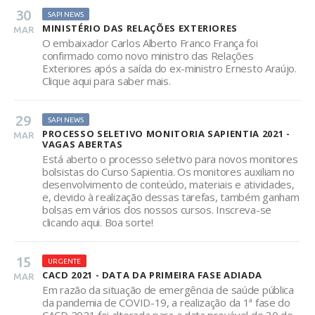
30
SAPI NEWS
MINISTÉRIO DAS RELAÇÕES EXTERIORES
MAR
O embaixador Carlos Alberto Franco França foi
confirmado como novo ministro das Relações
Exteriores após a saída do ex-ministro Ernesto Araújo.
Clique aqui para saber mais.
29
SAPI NEWS
PROCESSO SELETIVO MONITORIA SAPIENTIA 2021 -
MAR
VAGAS ABERTAS
Está aberto o processo seletivo para novos monitores
bolsistas do Curso Sapientia. Os monitores auxiliam no
desenvolvimento de conteúdo, materiais e atividades,
e, devido à realização dessas tarefas, também ganham
bolsas em vários dos nossos cursos. Inscreva-se
clicando aqui. Boa sorte!
15
URGENTE
CACD 2021 - DATA DA PRIMEIRA FASE ADIADA
MAR
Em razão da situação de emergência de saúde pública
da pandemia de COVID-19, a realização da 1ª fase do