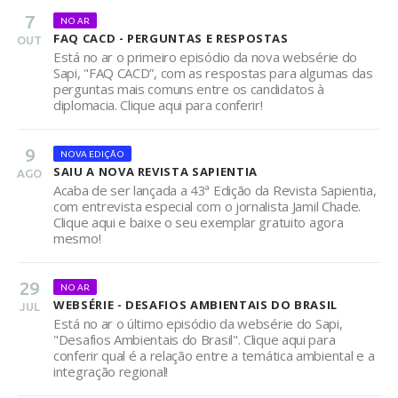
7
NO AR
FAQ CACD - PERGUNTAS E RESPOSTAS
OUT
Está no ar o primeiro episódio da nova websérie do
Sapi, "FAQ CACD”, com as respostas para algumas das
perguntas mais comuns entre os candidatos à
diplomacia. Clique aqui para conferir!
9
NOVA EDIÇÃO
SAIU A NOVA REVISTA SAPIENTIA
AGO
Acaba de ser lançada a 43ª Edição da Revista Sapientia,
com entrevista especial com o jornalista Jamil Chade.
Clique aqui e baixe o seu exemplar gratuito agora
mesmo!
29
NO AR
WEBSÉRIE - DESAFIOS AMBIENTAIS DO BRASIL
JUL
Está no ar o último episódio da websérie do Sapi,
"Desafios Ambientais do Brasil". Clique aqui para
conferir qual é a relação entre a temática ambiental e a
integração regional!