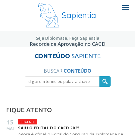
Sapientia
Seja Diplomata, Faça Sapientia
Recorde de Aprovação no CACD
CONTEÚDO
SAPIENTE
BUSCAR
CONTEÚDO
FIQUE ATENTO
15
URGENTE
SAIU O EDITAL DO CACD 2025
MAI
Agora é oficial: o Edital do Concurso da Diplomacia de