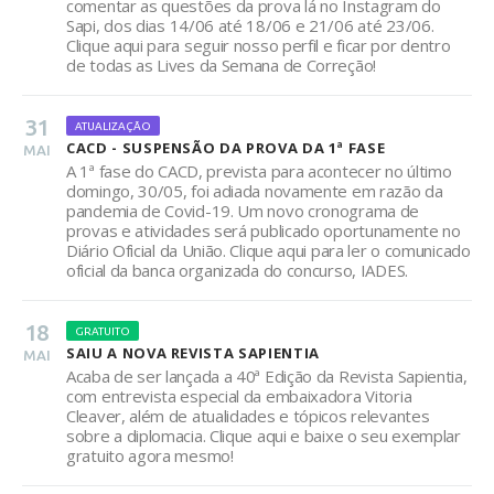
comentar as questões da prova lá no Instagram do
Sapi, dos dias 14/06 até 18/06 e 21/06 até 23/06.
Clique aqui para seguir nosso perfil e ficar por dentro
de todas as Lives da Semana de Correção!
31
ATUALIZAÇÃO
CACD - SUSPENSÃO DA PROVA DA 1ª FASE
MAI
A 1ª fase do CACD, prevista para acontecer no último
domingo, 30/05, foi adiada novamente em razão da
pandemia de Covid-19. Um novo cronograma de
provas e atividades será publicado oportunamente no
Diário Oficial da União. Clique aqui para ler o comunicado
oficial da banca organizada do concurso, IADES.
18
GRATUITO
SAIU A NOVA REVISTA SAPIENTIA
MAI
Acaba de ser lançada a 40ª Edição da Revista Sapientia,
com entrevista especial da embaixadora Vitoria
Cleaver, além de atualidades e tópicos relevantes
sobre a diplomacia. Clique aqui e baixe o seu exemplar
gratuito agora mesmo!