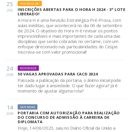
25
INSCREVA-SE!
INSCRIÇÕES ABERTAS PARA O HORA H 2024 - 3º LOTE
JUL
LIBERADO!
A Hora H é uma Revisão Estratégica Pré-Prova, com
aulas inéditas, que acontecerá no dia 06 de setembro
de 2024. O objetivo do Hora H é revisar os pontos
imprescindíveis e mais importantes de cada uma das
disciplinas que serão cobradas no certame, com um
enfoque direcionado nas particularidades do Cespe.
Inscreva-se com valor promocional!
24
NOVIDADE
50 VAGAS APROVADAS PARA CACD 2024
JUN
Passada a publicação da portaria, o ânimo inicial pode
ter dado lugar à ansiedade. O que fazer agora? Já é
momento de ajustar alguma rota?
14
SAPI NEWS
PORTARIA COM AUTORIZAÇÃO PARA REALIZAÇÃO
JUN
DO CONCURSO DE ADMISSÃO À CARREIRA DE
DIPLOMATA
Hoje, 14/06/2023, saiu no Diário Oficial da União a