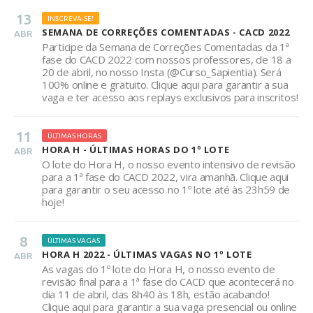
13
INSCREVA-SE!
SEMANA DE CORREÇÕES COMENTADAS - CACD 2022
ABR
Participe da Semana de Correções Comentadas da 1ª
fase do CACD 2022 com nossos professores, de 18 a
20 de abril, no nosso Insta (@Curso_Sapientia). Será
100% online e gratuito. Clique aqui para garantir a sua
vaga e ter acesso aos replays exclusivos para inscritos!
11
ÚLTIMAS HORAS
HORA H - ÚLTIMAS HORAS DO 1º LOTE
ABR
O lote do Hora H, o nosso evento intensivo de revisão
para a 1ª fase do CACD 2022, vira amanhã. Clique aqui
para garantir o seu acesso no 1º lote até às 23h59 de
hoje!
8
ÚLTIMAS VAGAS
HORA H 2022 - ÚLTIMAS VAGAS NO 1º LOTE
ABR
As vagas do 1º lote do Hora H, o nosso evento de
revisão final para a 1ª fase do CACD que acontecerá no
dia 11 de abril, das 8h40 às 18h, estão acabando!
Clique aqui para garantir a sua vaga presencial ou online