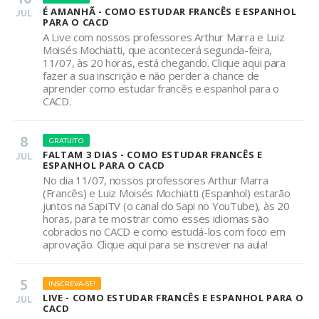
É AMANHÃ - COMO ESTUDAR FRANCÊS E ESPANHOL
JUL
PARA O CACD
A Live com nossos professores Arthur Marra e Luiz
Moisés Mochiatti, que acontecerá segunda-feira,
11/07, às 20 horas, está chegando. Clique aqui para
fazer a sua inscrição e não perder a chance de
aprender como estudar francês e espanhol para o
CACD.
8
GRATUITO
FALTAM 3 DIAS - COMO ESTUDAR FRANCÊS E
JUL
ESPANHOL PARA O CACD
No dia 11/07, nossos professores Arthur Marra
(Francês) e Luiz Moisés Mochiatti (Espanhol) estarão
juntos na SapiTV (o canal do Sapi no YouTube), às 20
horas, para te mostrar como esses idiomas são
cobrados no CACD e como estudá-los com foco em
aprovação. Clique aqui para se inscrever na aula!
5
INSCREVA-SE!
LIVE - COMO ESTUDAR FRANCÊS E ESPANHOL PARA O
JUL
CACD