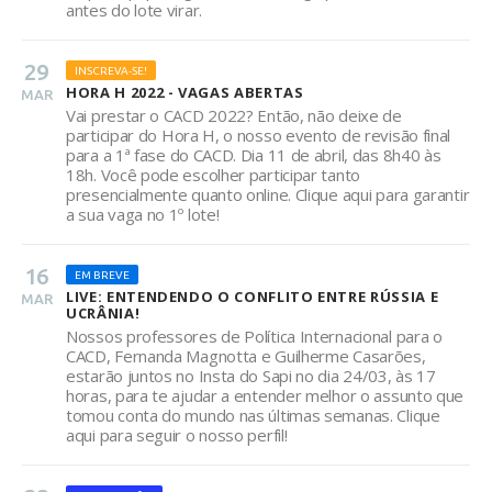
antes do lote virar.
29
INSCREVA-SE!
HORA H 2022 - VAGAS ABERTAS
MAR
Vai prestar o CACD 2022? Então, não deixe de
participar do Hora H, o nosso evento de revisão final
para a 1ª fase do CACD. Dia 11 de abril, das 8h40 às
18h. Você pode escolher participar tanto
presencialmente quanto online. Clique aqui para garantir
a sua vaga no 1º lote!
16
EM BREVE
LIVE: ENTENDENDO O CONFLITO ENTRE RÚSSIA E
MAR
UCRÂNIA!
Nossos professores de Política Internacional para o
CACD, Fernanda Magnotta e Guilherme Casarões,
estarão juntos no Insta do Sapi no dia 24/03, às 17
horas, para te ajudar a entender melhor o assunto que
tomou conta do mundo nas últimas semanas. Clique
aqui para seguir o nosso perfil!