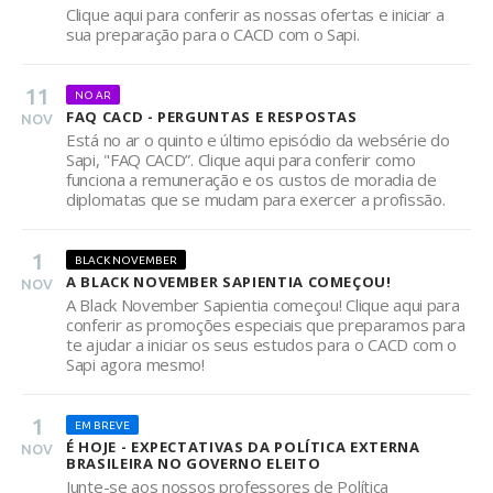
Clique aqui para conferir as nossas ofertas e iniciar a
sua preparação para o CACD com o Sapi.
11
NO AR
FAQ CACD - PERGUNTAS E RESPOSTAS
NOV
Está no ar o quinto e último episódio da websérie do
Sapi, "FAQ CACD”. Clique aqui para conferir como
funciona a remuneração e os custos de moradia de
diplomatas que se mudam para exercer a profissão.
1
BLACK NOVEMBER
A BLACK NOVEMBER SAPIENTIA COMEÇOU!
NOV
A Black November Sapientia começou! Clique aqui para
conferir as promoções especiais que preparamos para
te ajudar a iniciar os seus estudos para o CACD com o
Sapi agora mesmo!
1
EM BREVE
É HOJE - EXPECTATIVAS DA POLÍTICA EXTERNA
NOV
BRASILEIRA NO GOVERNO ELEITO
Junte-se aos nossos professores de Política