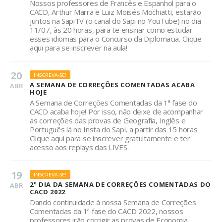
Nossos professores de Francês e Espanhol para o
CACD, Arthur Marra e Luiz Moisés Mochiatti, estarão
juntos na SapiTV (o canal do Sapi no YouTube) no dia
11/07, às 20 horas, para te ensinar como estudar
esses idiomas para o Concurso da Diplomacia. Clique
aqui para se inscrever na aula!
20
INSCREVA-SE!
A SEMANA DE CORREÇÕES COMENTADAS ACABA
ABR
HOJE
A Semana de Correções Comentadas da 1ª fase do
CACD acaba hoje! Por isso, não deixe de acompanhar
as correções das provas de Geografia, Inglês e
Português lá no Insta do Sapi, a partir das 15 horas.
Clique aqui para se inscrever gratuitamente e ter
acesso aos replays das LIVES.
19
INSCREVA-SE!
2º DIA DA SEMANA DE CORREÇÕES COMENTADAS DO
ABR
CACD 2022
Dando continuidade à nossa Semana de Correções
Comentadas da 1ª fase do CACD 2022, nossos
professores irão corrigir as provas de Economia,